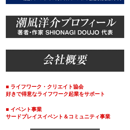
■ ライフワーク・クリエイト協会
好きで得意なライフワーク起業をサポート
■ イベント事業
サードプレイスイベント＆コミュニティ事業
2021.12.15
お知らせ
ホームページをリニューアルしました